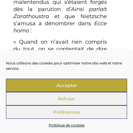
malentendus qui s’étaient forgés
dès la parution d’
Ainsi parlait
Zarathoustra
et que Nietzsche
s’amusa à dénombrer dans
Ecce
homo
:
« Quand on n’avait rien compris
du tout, on se contentait de dire
que je n’avais pas d’importance.
Le mot «
surhomme
», par
Nous utilisons des cookies pour optimiser notre site web et notre
service.
exemple, qui désigne un type de
perfection absolue, en opposition
avec l’homme « moderne »,
Accepter
l’homme « bon » avec les chrétiens
et d’autres nihilistes, lorsqu’il se
Refuser
trouve dans la bouche d’un
Préférences
Zarathoustra, le
destructeur
de la
morale, prend un sens qui donne
Politique de cookies
beaucoup à réfléchir. Presque