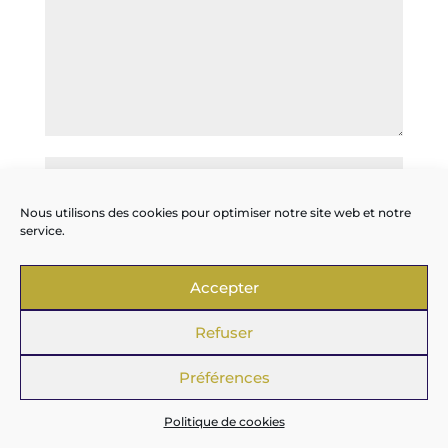
Nous utilisons des cookies pour optimiser notre site web et notre
service.
Accepter
Refuser
Enregistrer mon nom, mon e-mail et mon
site dans le navigateur pour mon prochain
Préférences
commentaire.
Politique de cookies