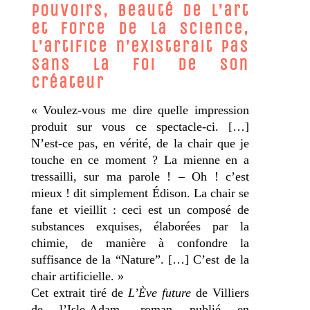
pouvoirs, beauté de l’art
et force de la science,
l’artifice n’existerait pas
sans la foi de son
créateur
« Voulez-vous me dire quelle impression
produit sur vous ce spectacle-ci. […]
N’est-ce pas, en vérité, de la chair que je
touche en ce moment ? La mienne en a
tressailli, sur ma parole ! – Oh ! c’est
mieux ! dit simplement Édison. La chair se
fane et vieillit : ceci est un composé de
substances exquises, élaborées par la
chimie, de manière à confondre la
suffisance de la “Nature”. […] C’est de la
chair artificielle. »
Cet extrait tiré de
L’Ève future
de Villiers
de l’Isle-Adam, roman publié en