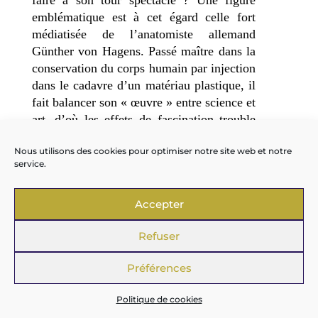
faire à son tour spectacle ? Une figure
emblématique est à cet égard celle fort
médiatisée de l’anatomiste allemand
Günther von Hagens. Passé maître dans la
conservation du corps humain par injection
dans le cadavre d’un matériau plastique, il
fait balancer son « œuvre » entre science et
art, d’où les effets de fascination trouble
qu’elle peut susciter auprès de foules qui
Nous utilisons des cookies pour optimiser notre site web et notre
se déplacent en masse pour visiter ces
service.
expositions d’un nouveau genre. Il a beau
refuser le titre d’artiste en insistant sur sa
Accepter
mission pédagogique, nombre de ses
références sont toutefois de nature
Refuser
artistique : que ce soit son accoutrement,
qui rappelle celui du grand artiste allemand
Préférences
Joseph Beuys, ou plus fondamentalement
ses renvois assez limpides à l’histoire de
Politique de cookies
l’art dans la manière même d’exhiber ses