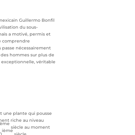
 mexicain Guillermo Bonfil
vilisation du sous-
maïs a motivé, permis et
 de comprendre
es passe nécessairement
n des hommes sur plus de
e exceptionnelle, véritable
st une plante qui pousse
ement riche au niveau
ième
siècle au moment
ième
0
siècle.