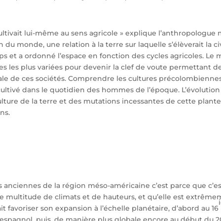
cultivait lui-même au sens agricole » explique l’anthropologue
n du monde, une relation à la terre sur laquelle s’élèverait la ci
s et a ordonné l’espace en fonction des cycles agricoles. Le 
es les plus variées pour devenir la clef de voute permettant
ociale de ces sociétés. Comprendre les cultures précolombienn
cultivé dans le quotidien des hommes de l’époque. L’évolutio
culture de la terre et des mutations incessantes de cette plant
ns.
ures anciennes de la région méso-américaine c’est parce que c’e
ne multitude de climats et de hauteurs, et qu’elle est extrêm
ait favoriser son expansion à l’échelle planétaire, d’abord au 16
espagnol, puis, de manière plus globale encore au début du 2