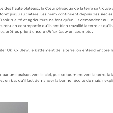
que des hauts-plateaux, le Cœur physique de la terre se trouve 
forêt jusqu’au cratère. Les mam continuent depuis des siècles 
 spiritualité et agriculture ne font qu’un. Ils demandent au Cœ
urent en contrepartie qu’ils ont bien travaillé la terre et qu’i
ues prêtres prient encore
Uk´ux Ulew
en ces mots :
r Uk´ux Ulew, le battement de la terre, on entend encore les
ar une oraison vers le ciel, puis se tournent vers la terre, la
’est en bas qu’il faut demander la bonne récolte du maïs » expl