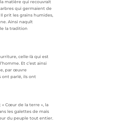
la matière qui recouvrait
es arbres qui germaient de
Il prit les grains humides,
ne. Ainsi naquît
le la tradition
rriture, celle-là qui est
l’homme. Et c’est ainsi
ge, par œuvre
ont parlé, ils ont
t « Cœur de la terre », la
ans les galettes de maïs
cœur du peuple tout entier.