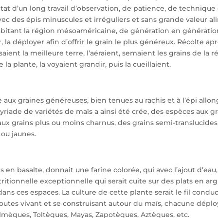
sultat d’un long travail d’observation, de patience, de technique
ec des épis minuscules et irréguliers et sans grande valeur alim
abitant la région mésoaméricaine, de génération en génération 
er, la déployer afin d’offrir le grain le plus généreux. Récolte 
saient la meilleure terre, l’aéraient, semaient les grains de la 
la plante, la voyaient grandir, puis la cueillaient.
te aux graines généreuses, bien tenues au rachis et à l’épi all
riade de variétés de maïs a ainsi été crée, des espèces aux g
 aux grains plus ou moins charnus, des grains semi-translucides
 ou jaunes.
s en basalte, donnait une farine colorée, qui avec l’ajout d’eau,
itionnelle exceptionnelle qui serait cuite sur des plats en arg
n dans ces espaces. La culture de cette plante serait le fil condu
toutes vivant et se construisant autour du maïs, chacune déploy
Olmèques, Toltèques, Mayas, Zapotèques, Aztèques, etc.