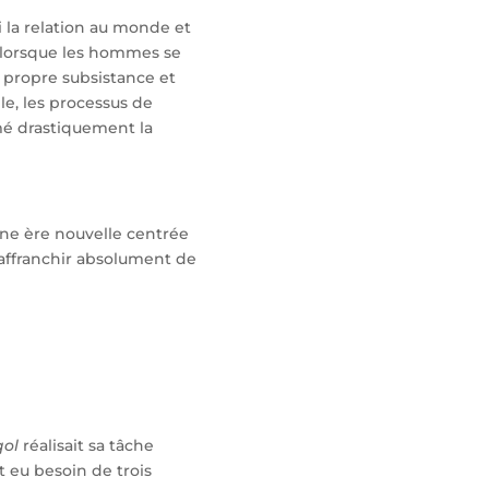
i la relation au monde et
s, lorsque les hommes se
r propre subsistance et
lle, les processus de
mé drastiquement la
une ère nouvelle centrée
 s’affranchir absolument de
qol
réalisait sa tâche
t eu besoin de trois