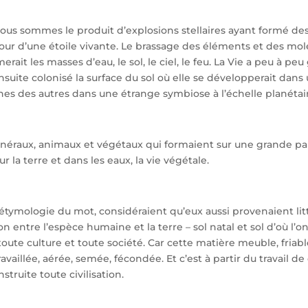
us sommes le produit d’explosions stellaires ayant formé des 
ur d’une étoile vivante. Le brassage des éléments et des molé
rait les masses d’eau, le sol, le ciel, le feu. La Vie a peu à p
suite colonisé la surface du sol où elle se développerait dans 
unes des autres dans une étrange symbiose à l’échelle planétai
néraux, animaux et végétaux qui formaient sur une grande pa
 la terre et dans les eaux, la vie végétale.
étymologie du mot, considéraient qu’eux aussi provenaient li
 entre l’espèce humaine et la terre – sol natal et sol d’où l’on 
toute culture et toute société. Car cette matière meuble, fri
ravaillée, aérée, semée, fécondée. Et c’est à partir du travail de
struite toute civilisation.