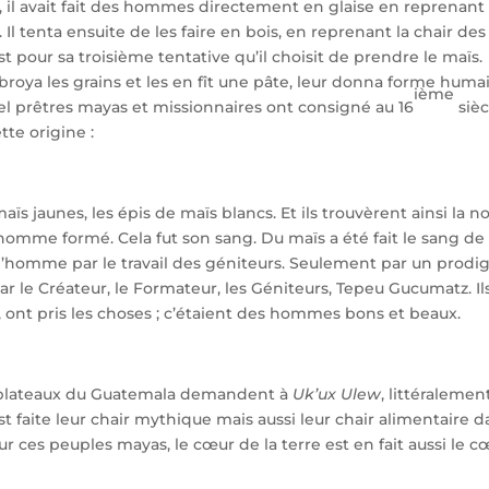
 il avait fait des hommes directement en glaise en reprenant 
Il tenta ensuite de les faire en bois, en reprenant la chair d
t pour sa troisième tentative qu’il choisit de prendre le maïs. 
broya les grains et les en fît une pâte, leur donna forme humai
ième
quel prêtres mayas et missionnaires ont consigné au 16
sièc
te origine :
ïs jaunes, les épis de maïs blancs. Et ils trouvèrent ainsi la nou
homme formé. Cela fut son sang. Du maïs a été fait le sang de 
 l’homme par le travail des géniteurs. Seulement par un prodi
 le Créateur, le Formateur, les Géniteurs, Tepeu Gucumatz. Ils 
u, ont pris les choses ; c’étaient des hommes bons et beaux.
s-plateaux du Guatemala demandent à
Uk’ux Ulew
, littéralemen
t faite leur chair mythique mais aussi leur chair alimentaire d
ur ces peuples mayas, le cœur de la terre est en fait aussi le 