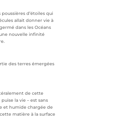
poussières d’étoiles qui
cules allait donner vie à
eu germé dans les Océans
une nouvelle infinité
re.
rtie des terres émergées
ttéralement de cette
puise la vie – est sans
able et humide chargée de
 cette matière à la surface